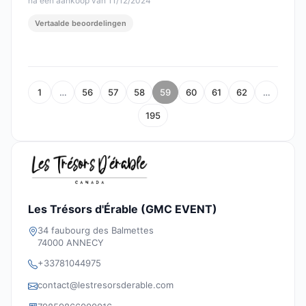
na een aankoop van 11/12/2024
Vertaalde beoordelingen
1
…
56
57
58
59
60
61
62
…
195
Les Trésors d'Érable (GMC EVENT)
34 faubourg des Balmettes
74000 ANNECY
+33781044975
contact@lestresorsderable.com