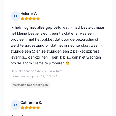
Hélène V.
H
Opmerking: 5 van 5
Ik heb nog niet alles geproefd wat ik had besteld, maar
het kleine beetje is echt een traktatie. Er was een
probleem met het pakket dat door de bezorgdienst
werd teruggestuurd omdat het in slechte staat was. Ik
stuurde een @ en ze stuurden een 2 pakket express
levering... dankzij hen... ben ik blij... kan niet wachten
om de ahorn crème te proberen
Gepubliceerd op 24/12/2024 à 14h15
na een aankoop van 12/12/2024
Vertaalde beoordelingen
Catherine B.
C
Opmerking: 5 van 5