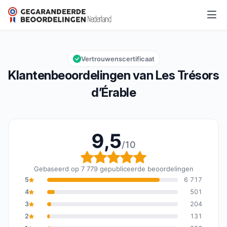
Les Trésors d’Érable
9,5/10
Algemene beoordeling: 9,5 van 10
Vertrouwenscertificaat
Klantenbeoordelingen van Les Trésors
d’Érable
9,5
/10
Algemene beoordeling: 
Gebaseerd op 7 779 gepubliceerde beoordelingen
5
6 717
4
501
3
204
2
131