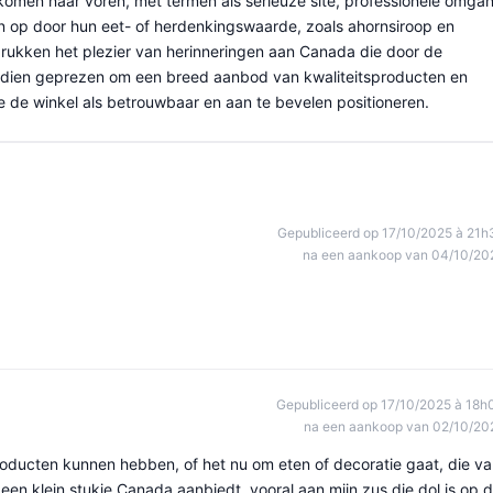
omen naar voren, met termen als serieuze site, professionele omga
n op door hun eet- of herdenkingswaarde, zoals ahornsiroop en
rukken het plezier van herinneringen aan Canada die door de
ndien geprezen om een breed aanbod van kwaliteitsproducten en
ie de winkel als betrouwbaar en aan te bevelen positioneren.
Gepubliceerd op 17/10/2025 à 21h
na een aankoop van 04/10/20
Gepubliceerd op 17/10/2025 à 18h
na een aankoop van 02/10/20
producten kunnen hebben, of het nu om eten of decoratie gaat, die v
 een klein stukje Canada aanbiedt, vooral aan mijn zus die dol is op d