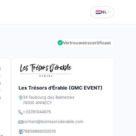
NL
Vertrouwenscertificaat
4
1
4
Les Trésors d'Érable (GMC EVENT)
1
34 faubourg des Balmettes
6
74000 ANNECY
+33781044975
contact@lestresorsderable.com
79859866000016