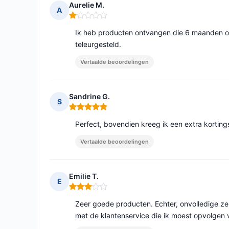
Aurelie M.
A
Opmerking: 1 van 5
Ik heb producten ontvangen die 6 maanden ove
teleurgesteld.
Vertaalde beoordelingen
Sandrine G.
S
Opmerking: 5 van 5
Perfect, bovendien kreeg ik een extra korti
Vertaalde beoordelingen
Emilie T.
E
Opmerking: 3 van 5
Zeer goede producten. Echter, onvolledige z
met de klantenservice die ik moest opvolgen 