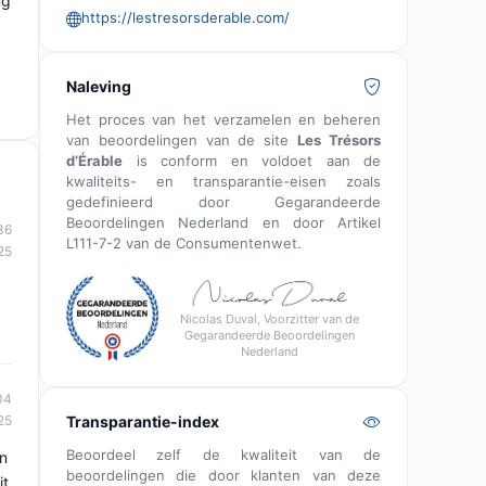
ng
https://lestresorsderable.com/
Naleving
Het proces van het verzamelen en beheren
van beoordelingen van de site
Les Trésors
d’Érable
is conform en voldoet aan de
kwaliteits- en transparantie-eisen zoals
gedefinieerd door Gegarandeerde
Beoordelingen Nederland en door Artikel
36
L111-7-2 van de Consumentenwet.
25
Nicolas Duval, Voorzitter van de
Gegarandeerde Beoordelingen
Nederland
04
Transparantie-index
25
Beoordeel zelf de kwaliteit van de
an
beoordelingen die door klanten van deze
it