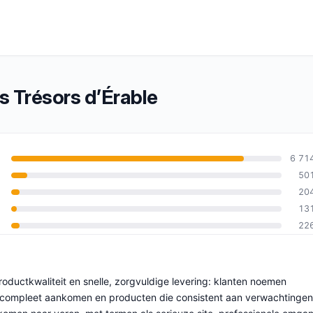
 Trésors d’Érable
6 71
50
20
an 10
13
22
oductkwaliteit en snelle, zorgvuldige levering: klanten noemen
en compleet aankomen en producten die consistent aan verwachtingen