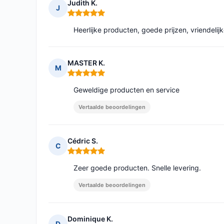
Judith K.
J
Opmerking: 5 van 5
Heerlijke producten, goede prijzen, vriendelijk
MASTER K.
M
Opmerking: 5 van 5
Geweldige producten en service
Vertaalde beoordelingen
Cédric S.
C
Opmerking: 5 van 5
Zeer goede producten. Snelle levering.
Vertaalde beoordelingen
Dominique K.
D