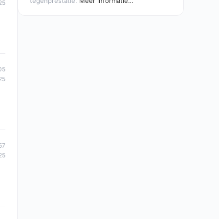
tegenprestatie.
Meer informatie…
25
05
25
57
25