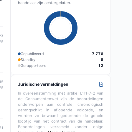
handelaar zijn achtergelaten.
23
25
Gepubliceerd
7 776
Standby
8
Gerapporteerd
12
15
Juridische vermeldingen
25
In overeenstemming met artikel L111-7-2 van
de Consumentenwet zijn de beoordelingen
onderworpen aan controle, chronologisch
gerangschikt in aflopende volgorde, en
worden ze bewaard gedurende de gehele
looptijd van het contract van de handelaar.
Beoordelingen verzameld zonder enige
31