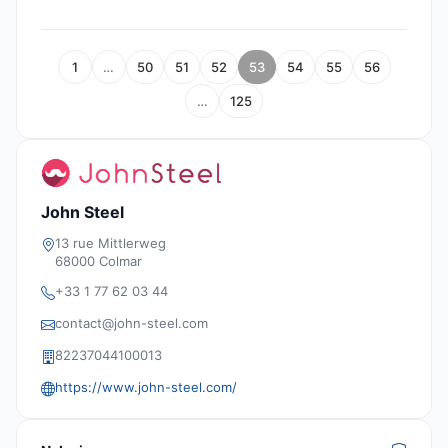
1
…
50
51
52
53
54
55
56
…
125
John Steel
13 rue Mittlerweg
68000 Colmar
+33 1 77 62 03 44
contact@john-steel.com
82237044100013
https://www.john-steel.com/