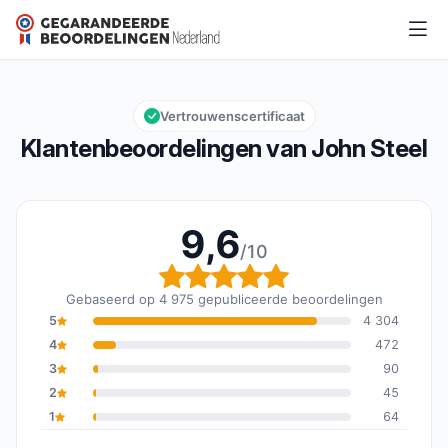
John Steel
9,6/10
Algemene beoordeling: 9,6 van 10
Vertrouwenscertificaat
Klantenbeoordelingen van John Steel
9,6
/10
Algemene beoordeling: 
Gebaseerd op 4 975 gepubliceerde beoordelingen
5
4 304
4
472
3
90
2
45
1
64