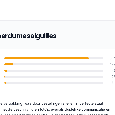
erdumesaiguilles
1 61
17
4
an 10
2
3
e verpakking, waardoor bestellingen snel en in perfecte staat
t de beschrijving en foto’s, evenals duidelijke communicatie en