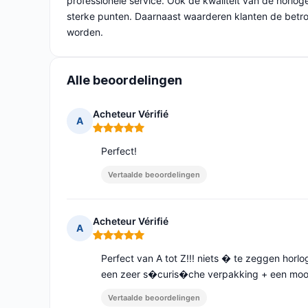
professionele service. Ook de kwaliteit van de horlog
sterke punten. Daarnaast waarderen klanten de betrou
worden.
Alle beoordelingen
Acheteur Vérifié
A
Opmerking: 5 van 5
Perfect!
Vertaalde beoordelingen
Acheteur Vérifié
A
Opmerking: 5 van 5
Perfect van A tot Z!!! niets � te zeggen horl
een zeer s�curis�che verpakking + een mooi
Vertaalde beoordelingen