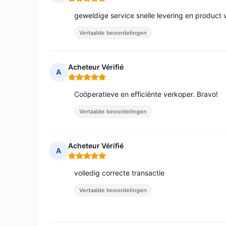
Opmerking: 5 van 5
geweldige service snelle levering en product v
Vertaalde beoordelingen
Acheteur Vérifié
A
Opmerking: 5 van 5
Coöperatieve en efficiënte verkoper. Bravo!
Vertaalde beoordelingen
Acheteur Vérifié
A
Opmerking: 5 van 5
volledig correcte transactie
Vertaalde beoordelingen