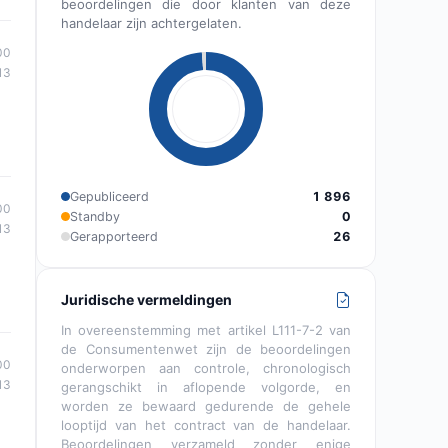
beoordelingen die door klanten van deze
handelaar zijn achtergelaten.
00
13
Gepubliceerd
1 896
00
Standby
0
13
Gerapporteerd
26
Juridische vermeldingen
In overeenstemming met artikel L111-7-2 van
de Consumentenwet zijn de beoordelingen
00
onderworpen aan controle, chronologisch
13
gerangschikt in aflopende volgorde, en
worden ze bewaard gedurende de gehele
looptijd van het contract van de handelaar.
Beoordelingen verzameld zonder enige