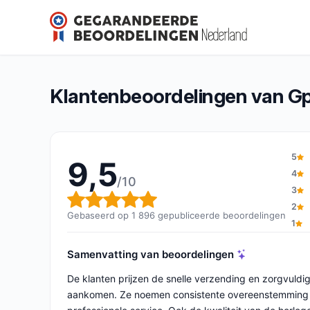
Gperdumesaiguilles
9,5/10
(1 896 beoordelingen)
Algemene beoordeling: 9,5 van 10
Klantenbeoordelingen van Gp
5
9,5
4
/10
3
Algemene beoordeling: 9,5 v
2
Gebaseerd op 1 896 gepubliceerde beoordelingen
1
Samenvatting van beoordelingen
De klanten prijzen de snelle verzending en zorgvuldig
aankomen. Ze noemen consistente overeenstemming me