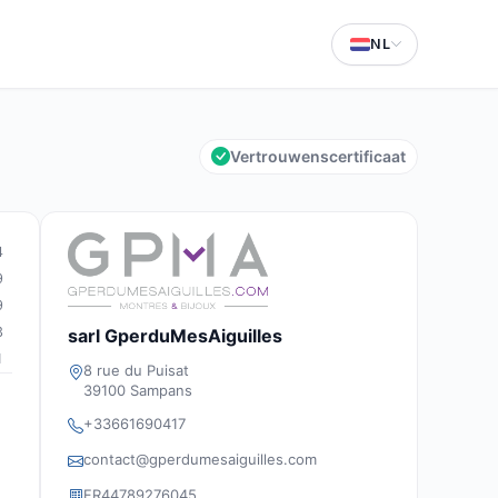
NL
Vertrouwenscertificaat
4
9
9
3
sarl GperduMesAiguilles
1
8 rue du Puisat
39100 Sampans
+33661690417
contact@gperdumesaiguilles.com
FR44789276045