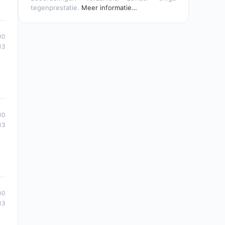
tegenprestatie.
Meer informatie…
00
13
00
13
00
13