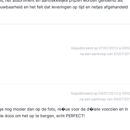
es, het assortiment en aantrekkelijke prijzen worden genoemd als
wbaarheid en het feit dat leveringen op tijd en netjes afgehandeld
Gepubliceerd op 07/07/2013 à 00h
na een aankoop van 07/07/20
Gepubliceerd op 04/07/2013 à 00h
na een aankoop van 04/07/20
oge nog mooier dan op de foto, re�ue voor de d�late voorzien en in
e doos om het op te bergen, echt PERFECT!