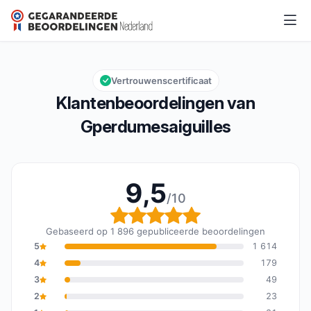
Gperdumesaiguilles
9,5/10
Algemene beoordeling: 9,5 van 10
Vertrouwenscertificaat
Klantenbeoordelingen van
Gperdumesaiguilles
9,5
/10
Algemene beoordeling: 
Gebaseerd op 1 896 gepubliceerde beoordelingen
5
1 614
4
179
3
49
2
23