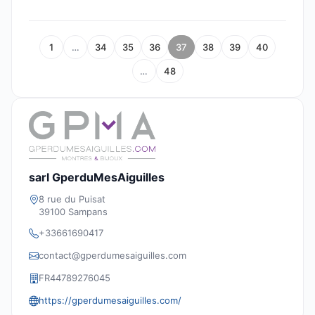
1
…
34
35
36
37
38
39
40
…
48
sarl GperduMesAiguilles
8 rue du Puisat
39100 Sampans
+33661690417
contact@gperdumesaiguilles.com
FR44789276045
https://gperdumesaiguilles.com/