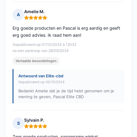
Amelie M.
A
Opmerking: 5 van 5
Erg goede producten en Pascal is erg aardig en geeft
erg goed advies. Ik raad hem aan!
Gepubliceerd op 01/10/2024 à 12h32
na een aankoop van 28/09/2024
Vertaalde beoordelingen
Antwoord van Elite-cbd
Gepubliceerd op 05/10/2024
Bedankt Amelie dat je de tijd hebt genomen om je
mening te geven, Pascal Elite CBD
Sylvain P.
S
Opmerking: 5 van 5
Zeer goede producten, aangename winkel