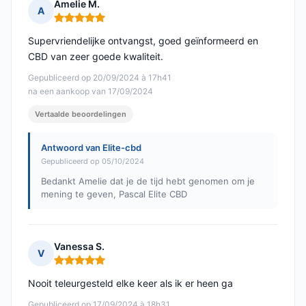
Amelie M.
A
Opmerking: 5 van 5
Supervriendelijke ontvangst, goed geïnformeerd en
CBD van zeer goede kwaliteit.
Gepubliceerd op 20/09/2024 à 17h41
na een aankoop van 17/09/2024
Vertaalde beoordelingen
Antwoord van Elite-cbd
Gepubliceerd op 05/10/2024
Bedankt Amelie dat je de tijd hebt genomen om je
mening te geven, Pascal Elite CBD
Vanessa S.
V
Opmerking: 5 van 5
Nooit teleurgesteld elke keer als ik er heen ga
Gepubliceerd op 17/09/2024 à 18h31