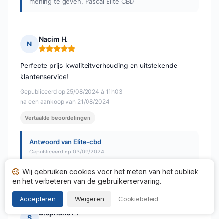
mening te geven, Pascal Elite CBD
Nacim H.
N
Opmerking: 5 van 5
Perfecte prijs-kwaliteitverhouding en uitstekende
klantenservice!
Gepubliceerd op 25/08/2024 à 11h03
na een aankoop van 21/08/2024
Vertaalde beoordelingen
Antwoord van Elite-cbd
Gepubliceerd op 03/09/2024
Bedankt Nacim dat je de tijd hebt genomen om je
Wij gebruiken cookies voor het meten van het publiek
mening te geven, Pascal Elite CBD
en het verbeteren van de gebruikerservaring.
Accepteren
Weigeren
Cookiebeleid
Stephane P.
S