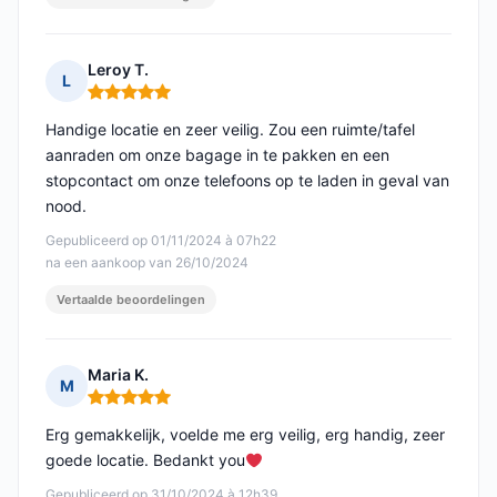
Leroy T.
L
Opmerking: 5 van 5
Handige locatie en zeer veilig. Zou een ruimte/tafel
aanraden om onze bagage in te pakken en een
stopcontact om onze telefoons op te laden in geval van
nood.
Gepubliceerd op 01/11/2024 à 07h22
na een aankoop van 26/10/2024
Vertaalde beoordelingen
Maria K.
M
Opmerking: 5 van 5
Erg gemakkelijk, voelde me erg veilig, erg handig, zeer
goede locatie. Bedankt you
Gepubliceerd op 31/10/2024 à 12h39