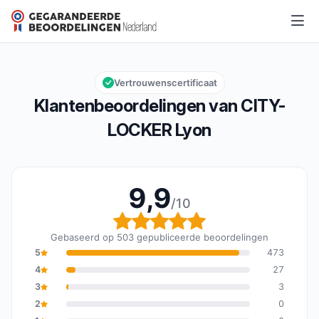
CITY-LOCKER Lyon
9,9/10
Algemene beoordeling: 9,9 van 10
Vertrouwenscertificaat
Klantenbeoordelingen van CITY-
LOCKER Lyon
9,9
/10
Algemene beoordeling: 
Gebaseerd op 503 gepubliceerde beoordelingen
5
473
4
27
3
3
2
0