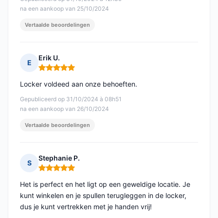
na een aankoop van 25/10/2024
Vertaalde beoordelingen
Erik U.
E
Opmerking: 5 van 5
Locker voldeed aan onze behoeften.
Gepubliceerd op 31/10/2024 à 08h51
na een aankoop van 26/10/2024
Vertaalde beoordelingen
Stephanie P.
S
Opmerking: 5 van 5
Het is perfect en het ligt op een geweldige locatie. Je
kunt winkelen en je spullen terugleggen in de locker,
dus je kunt vertrekken met je handen vrij!