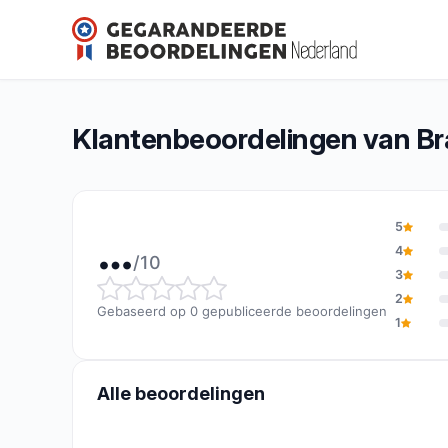
Bragard France
…/10
(0 beoordelingen)
Algemene beoordeling: … van 10
Klantenbeoordelingen van Br
5
…
4
/10
3
Algemene beoordeling: … va
2
Gebaseerd op 0 gepubliceerde beoordelingen
1
Alle beoordelingen