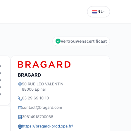
NL
Vertrouwenscertificaat
0
0
BRAGARD
0
50 RUE LEO VALENTIN
0
88000 Épinal
0
03 29 69 10 10
contact@bragard.com
39814918700088
https://bragard-prod.xpa.fr/