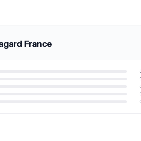
agard France
n 10