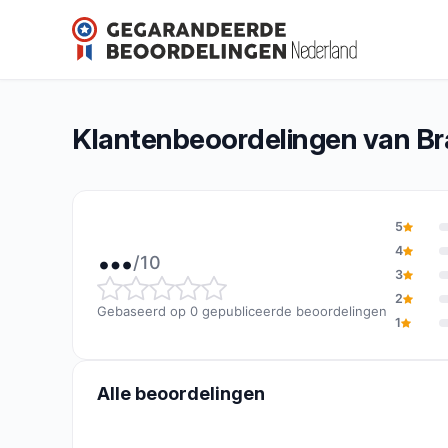
Bragard France
…/10
(0 beoordelingen)
Algemene beoordeling: … van 10
Klantenbeoordelingen van Br
5
…
4
/10
3
Algemene beoordeling: … va
2
Gebaseerd op 0 gepubliceerde beoordelingen
1
Alle beoordelingen