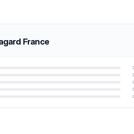
agard France
n 10