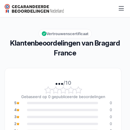
Bragard France
…/10
Algemene beoordeling: … van 10
Vertrouwenscertificaat
Klantenbeoordelingen van Bragard
France
…
/10
Algemene beoordeling: 
Gebaseerd op 0 gepubliceerde beoordelingen
5
0
4
0
3
0
2
0