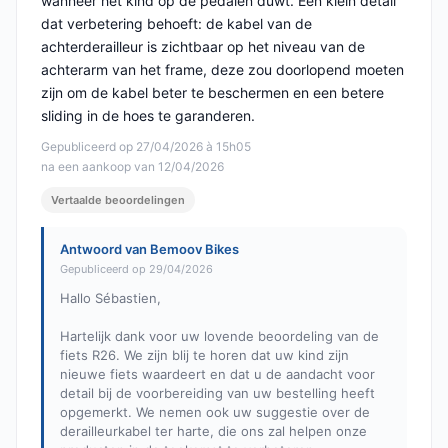
wanneer het kind op de pedalen duwt. Een klein detail
dat verbetering behoeft: de kabel van de
achterderailleur is zichtbaar op het niveau van de
achterarm van het frame, deze zou doorlopend moeten
zijn om de kabel beter te beschermen en een betere
sliding in de hoes te garanderen.
Gepubliceerd op 27/04/2026 à 15h05
na een aankoop van 12/04/2026
Vertaalde beoordelingen
Antwoord van Bemoov Bikes
Gepubliceerd op 29/04/2026
Hallo Sébastien,
Hartelijk dank voor uw lovende beoordeling van de
fiets R26. We zijn blij te horen dat uw kind zijn
nieuwe fiets waardeert en dat u de aandacht voor
detail bij de voorbereiding van uw bestelling heeft
opgemerkt. We nemen ook uw suggestie over de
derailleurkabel ter harte, die ons zal helpen onze