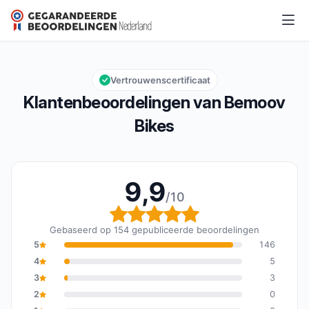
Bemoov Bikes
9,9/10
Algemene beoordeling: 9,9 van 10
Vertrouwenscertificaat
Klantenbeoordelingen van Bemoov
Bikes
9,9
/10
Algemene beoordeling: 
Gebaseerd op 154 gepubliceerde beoordelingen
5
146
4
5
3
3
2
0